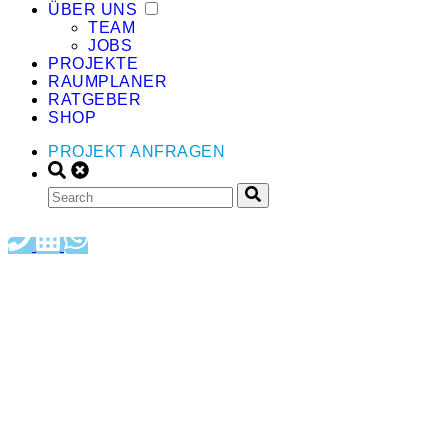
ÜBER UNS
TEAM
JOBS
PROJEKTE
RAUMPLANER
RATGEBER
SHOP
PROJEKT ANFRAGEN
DEIN PROJEKT-CHECK: IN 15
MINUTEN ZUR KLARHEIT.
Du hast eine Idee, aber viele Fragezeichen? Spar Dir stundenlanges
Googeln. Wir klären in einem kurzen Telefonat, ob Dein Vorhaben