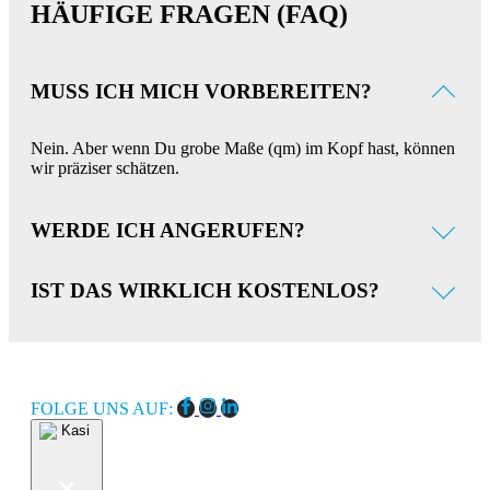
HÄUFIGE FRAGEN (FAQ)
MUSS ICH MICH VORBEREITEN?
Nein. Aber wenn Du grobe Maße (qm) im Kopf hast, können
wir präziser schätzen.
WERDE ICH ANGERUFEN?
Ja, wir rufen Dich zum vereinbarten Zeitpunkt an.
IST DAS WIRKLICH KOSTENLOS?
Ja. Wir sehen das als Service, um herauszufinden, ob wir
zueinander passen.
FOLGE UNS AUF: