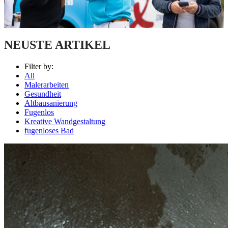
NEUSTE ARTIKEL
Filter by:
All
Malerarbeiten
Gesundheit
Altbausanierung
Fugenlos
Kreative Wandgestaltung
fugenloses Bad