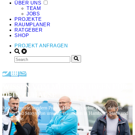
ÜBER UNS
TEAM
JOBS
PROJEKTE
RAUMPLANER
RATGEBER
SHOP
PROJEKT ANFRAGEN
WISSEN VOM MEISTER. IDEEN FÜR
DEIN ZUHAUSE
Keine Theorie, sondern Praxis. Hier gibt’s echte Tipps, aktuelle
Trends und Storys von unseren Baustellen in Hamburg, Stade und
Buxtehude.