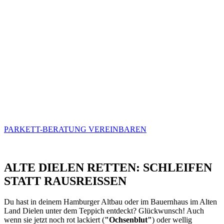
Warum Parkett von K&S?
Wir setzen auf langlebiges
Fertigparkett und Landhausdielen
von Top-Herstellern.
Langlebig:
Ein Parkettboden ist eine Investition fürs Leben.
Kratzer? Kein Problem – das Holz kann später einfach abgeschliffen
und neu geölt werden.
Individuell:
Ob Eiche Natur, gebürstet oder weiß geölt – wir finden
den Ton, der zu deinen Möbeln passt.
Komm in unseren Showroom in Beckdorf: Hier kannst du die
Hölzer nicht nur sehen, sondern anfassen und riechen.
PARKETT-BERATUNG VEREINBAREN
ALTE DIELEN RETTEN: SCHLEIFEN
STATT RAUSREISSEN
Du hast in deinem Hamburger Altbau oder im Bauernhaus im Alten
Land Dielen unter dem Teppich entdeckt? Glückwunsch! Auch
wenn sie jetzt noch rot lackiert (
"Ochsenblut"
) oder wellig