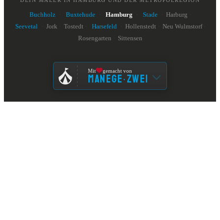
DEIN MALER IN HAMBURG UND DER METROPOLREGION
Buchholz
·
Buxtehude
·
Hamburg
·
Stade
·
Harburg
·
Seevetal
·
Jork
·
Tostedt
·
Harsefeld
·
Hollenstedt
·
Neu Wulmstorf
·
Rosengarten
·
Sittensen
Mit
gemacht von
MANEGE
ZWEI
·