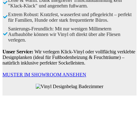
Leise & Warm: Dank integrierter Trittschalldämmung kein
"Klack-Klack" und angenehm fußwarm.
Extrem Robust: Kratzfest, wasserfest und pflegeleicht – perfekt
für Familien, Hunde oder stark frequentierte Büros.
Sanierungs-Freundlich: Mit nur wenigen Millimetern
Aufbauhöhe können wir Vinyl oft direkt über alte Fliesen
verlegen.
Unser Service:
Wir verlegen Klick-Vinyl oder vollflächig verklebte
Designplanken (ideal für Fußbodenheizung & Feuchträume) –
natürlich inklusive perfekter Sockelleisten.
MUSTER IM SHOWROOM ANSEHEN
ECHTHOLZ PARKETT: NATUR PUR
UNTER DEN FÜßEN
Nichts schlägt das Gefühl von echtem Holz. Parkett bringt sofort
Wärme und Charakter in dein Zuhause. Es reguliert das Raumklima
und steigert den Wert deiner Immobilie nachhaltig.