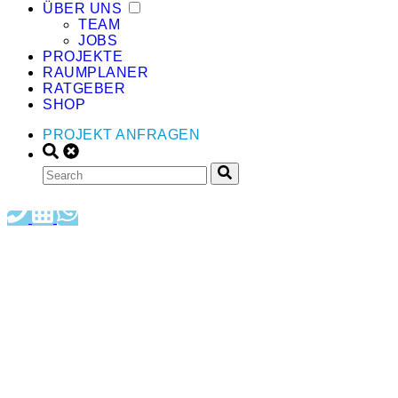
ÜBER UNS
TEAM
JOBS
PROJEKTE
RAUMPLANER
RATGEBER
SHOP
PROJEKT ANFRAGEN
Wandgestaltung in Hamburg & Stade —
Akustik, Tapeten & Mooswände vom
Malermeister
Weiß kann jeder. Wir bringen Charakter in Deine Räume in