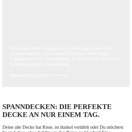
Wir planen Motiv, Rapport und Übergänge, damit alles
zusammenpasst – von robustem Glasfaser über ruhige
Vliestapeten bis zu Fotomotiven. Saubere Stöße, definierte
Kanten, gematchte Beleuchtung.
Mustertermin sichern
SPANNDECKEN: DIE PERFEKTE
DECKE AN NUR EINEM TAG.
Deine alte Decke hat Risse, ist dunkel vertäfelt oder Du möchtest