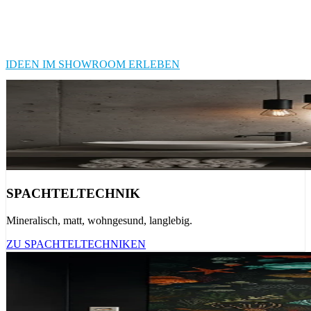
Hamburg
,
Stade
und
Harburg
. Ob funktionale Akustikpaneele,
pflegefreies Grün oder die perfekte Spanndecke – bei uns bekommst
Du die Design-Lösung, die zu Dir passt. Alles aus einer Hand,
direkt aus Beckdorf.
IDEEN IM SHOWROOM ERLEBEN
SPACHTELTECHNIK
Mineralisch, matt, wohngesund, langlebig.
ZU SPACHTELTECHNIKEN