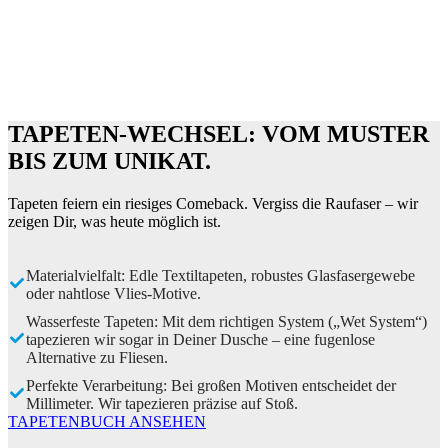
Modulsysteme mit echter Bepflanzung. Wir stimmen Licht,
Substrat und Bewässerung ab – für dauerhaft frisches Grün.
Mustertermin sichern
TAPETEN-WECHSEL: VOM MUSTER
BIS ZUM UNIKAT.
Tapeten feiern ein riesiges Comeback. Vergiss die Raufaser – wir
zeigen Dir, was heute möglich ist.
Materialvielfalt: Edle Textiltapeten, robustes Glasfasergewebe
oder nahtlose Vlies-Motive.
Wasserfeste Tapeten: Mit dem richtigen System („Wet System“)
tapezieren wir sogar in Deiner Dusche – eine fugenlose
Alternative zu Fliesen.
Perfekte Verarbeitung: Bei großen Motiven entscheidet der
Millimeter. Wir tapezieren präzise auf Stoß.
TAPETENBUCH ANSEHEN