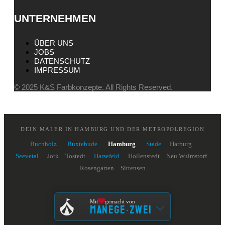
UNTERNEHMEN
ÜBER UNS
JOBS
DATENSCHUTZ
IMPRESSUM
© 2025 K&S Farbkonzepte. All Rights Reserved.
DEIN MALER IN HAMBURG UND DER METROPOLREGION
Buchholz
·
Buxtehude
·
Hamburg
·
Stade
·
Harburg
·
Seevetal
·
Jork
·
Tostedt
·
Harsefeld
·
Hollenstedt
·
Neu Wulmstorf
·
Rosengarten
·
Sittensen
Mit
gemacht von
MANEGE
ZWEI
·