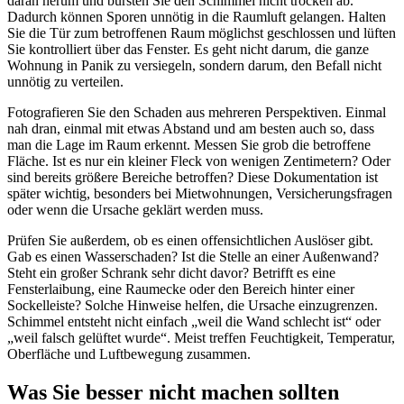
daran herum und bürsten Sie den Schimmel nicht trocken ab.
Dadurch können Sporen unnötig in die Raumluft gelangen. Halten
Sie die Tür zum betroffenen Raum möglichst geschlossen und lüften
Sie kontrolliert über das Fenster. Es geht nicht darum, die ganze
Wohnung in Panik zu versiegeln, sondern darum, den Befall nicht
unnötig zu verteilen.
Fotografieren Sie den Schaden aus mehreren Perspektiven. Einmal
nah dran, einmal mit etwas Abstand und am besten auch so, dass
man die Lage im Raum erkennt. Messen Sie grob die betroffene
Fläche. Ist es nur ein kleiner Fleck von wenigen Zentimetern? Oder
sind bereits größere Bereiche betroffen? Diese Dokumentation ist
später wichtig, besonders bei Mietwohnungen, Versicherungsfragen
oder wenn die Ursache geklärt werden muss.
Prüfen Sie außerdem, ob es einen offensichtlichen Auslöser gibt.
Gab es einen Wasserschaden? Ist die Stelle an einer Außenwand?
Steht ein großer Schrank sehr dicht davor? Betrifft es eine
Fensterlaibung, eine Raumecke oder den Bereich hinter einer
Sockelleiste? Solche Hinweise helfen, die Ursache einzugrenzen.
Schimmel entsteht nicht einfach „weil die Wand schlecht ist“ oder
„weil falsch gelüftet wurde“. Meist treffen Feuchtigkeit, Temperatur,
Oberfläche und Luftbewegung zusammen.
Was Sie besser nicht machen sollten