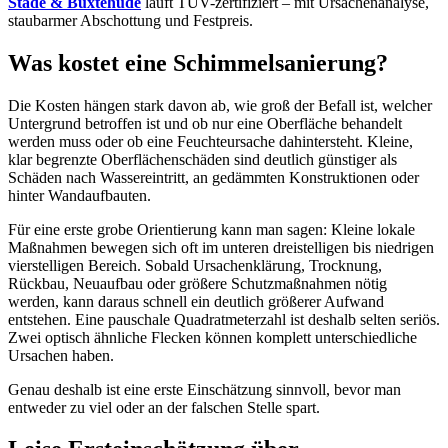
Stade & Buxtehude
läuft TÜV-zertifiziert – mit Ursachenanalyse,
staubarmer Abschottung und Festpreis.
Was kostet eine Schimmelsanierung?
Die Kosten hängen stark davon ab, wie groß der Befall ist, welcher
Untergrund betroffen ist und ob nur eine Oberfläche behandelt
werden muss oder ob eine Feuchteursache dahintersteht. Kleine,
klar begrenzte Oberflächenschäden sind deutlich günstiger als
Schäden nach Wassereintritt, an gedämmten Konstruktionen oder
hinter Wandaufbauten.
Für eine erste grobe Orientierung kann man sagen: Kleine lokale
Maßnahmen bewegen sich oft im unteren dreistelligen bis niedrigen
vierstelligen Bereich. Sobald Ursachenklärung, Trocknung,
Rückbau, Neuaufbau oder größere Schutzmaßnahmen nötig
werden, kann daraus schnell ein deutlich größerer Aufwand
entstehen. Eine pauschale Quadratmeterzahl ist deshalb selten seriös.
Zwei optisch ähnliche Flecken können komplett unterschiedliche
Ursachen haben.
Genau deshalb ist eine erste Einschätzung sinnvoll, bevor man
entweder zu viel oder an der falschen Stelle spart.