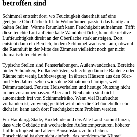
betroffen sind
Schimmel entsteht dort, wo Feuchtigkeit dauerhaft auf eine
geeignete Oberfläche trifft. In Wohnräumen passiert das häufig an
kalten Stellen. Warme Raumluft kann Feuchtigkeit aufnehmen. Trifft
diese feuchte Luft auf eine kalte Wandoberfläche, kann die relative
Luftfeuchtigkeit direkt an der Oberfläche stark ansteigen. Dort
entsteht dann ein Bereich, in dem Schimmel wachsen kann, obwohl
die Raumluft in der Mitte des Zimmers vielleicht noch gar nicht
dramatisch feucht wirkt.
Typische Stellen sind Fensterlaibungen, Außenwandecken, Bereiche
hinter Schränken, Rollladenkästen, schlecht gedämmte Bauteile oder
Räume mit wenig Luftbewegung. In älteren Häusern aus den 60er-
und 70er-Jahren sehen wir solche Situationen häufiger, weil
Dämmstandard, Fenster, Heizverhalten und heutige Nutzung nicht
immer zusammenpassen. Aber auch Neubauten sind nicht
automatisch frei von Schimmelrisiko. Wenn viel Baufeuchte
vorhanden ist, zu wenig gelüftet wird oder die Gebäudehülle sehr
dicht ist, kann auch dort Feuchtigkeit zum Problem werden.
Für Hamburg, Stade, Buxtehude und das Alte Land kommt hinzu,
dass viele Gebäude mit wechselnden Außentemperaturen, höherer
Luftfeuchtigkeit und älterer Bausubstanz zu tun haben.
Entscheidend ist aber nicht einfach „das norddeutsche Klima“,