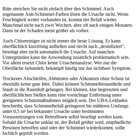
Bitte streichen Sie nicht einfach über den Schimmel. Auch
sogenannte Anti-Schimmel-Farben lösen die Ursache nicht. Wenn
Feuchtigkeit weiter vorhanden ist, kommt der Befall wieder.
Manchmal nicht nach zwei Wochen, aber oft nach einigen Monaten.
Dann ist der Schaden meist größer als vorher.
Auch Chlorreiniger ist nicht immer die beste Lösung. Er kann
oberflächlich kurzfristig aufhellen und riecht nach „desinfiziert“,
beseitigt aber nicht automatisch die Ursache. Auf manchen
Untergründen kann die Anwendung zusätzlich problematisch sein.
Vor allem ersetzt Chlor keine Ursachenanalyse. Wer nur die
Oberfläche behandelt, bekämpft häufig nur das sichtbare Symptom.
Trockenes Abschleifen, Abbürsten oder Abkratzen ohne Schutz ist
ebenfalls keine gute Idee. Dabei können Schimmelbestandteile und
Staub in die Raumluft gelangen. Bei kleinen, klar begrenzten und
oberflächlichen Stellen kann eine vorsichtige Entfernung unter
geeigneten Schutzmaßnahmen möglich sein. Der UBA-Leitfaden
beschreibt, dass Schimmelbefall geringeren bis mittleren Umfangs
unter 0,5 m² bei bekannter Ursache unter bestimmten
Voraussetzungen von Betroffenen selbst beseitigt werden kann.
Sobald die Ursache unklar ist, der Befall größer wird, empfindliche
Personen betroffen sind oder der Schimmel wiederkommt, sollte
fachlich geprüft werden.