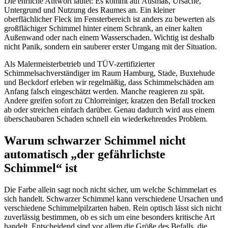
Die ehrliche Antwort lautet: Es kommt auf Ausmaß, Ursache,
Untergrund und Nutzung des Raumes an. Ein kleiner
oberflächlicher Fleck im Fensterbereich ist anders zu bewerten als
großflächiger Schimmel hinter einem Schrank, an einer kalten
Außenwand oder nach einem Wasserschaden. Wichtig ist deshalb
nicht Panik, sondern ein sauberer erster Umgang mit der Situation.
Als Malermeisterbetrieb und TÜV-zertifizierter
Schimmelsachverständiger im Raum Hamburg, Stade, Buxtehude
und Beckdorf erleben wir regelmäßig, dass Schimmelschäden am
Anfang falsch eingeschätzt werden. Manche reagieren zu spät.
Andere greifen sofort zu Chlorreiniger, kratzen den Befall trocken
ab oder streichen einfach darüber. Genau dadurch wird aus einem
überschaubaren Schaden schnell ein wiederkehrendes Problem.
Warum schwarzer Schimmel nicht
automatisch „der gefährlichste
Schimmel“ ist
Die Farbe allein sagt noch nicht sicher, um welche Schimmelart es
sich handelt. Schwarzer Schimmel kann verschiedene Ursachen und
verschiedene Schimmelpilzarten haben. Rein optisch lässt sich nicht
zuverlässig bestimmen, ob es sich um eine besonders kritische Art
handelt. Entscheidend sind vor allem die Größe des Befalls, die