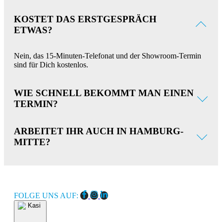
KOSTET DAS ERSTGESPRÄCH
ETWAS?
Nein, das 15-Minuten-Telefonat und der Showroom-Termin
sind für Dich kostenlos.
WIE SCHNELL BEKOMMT MAN EINEN
TERMIN?
Telefonisch oft innerhalb von wenigen Stunden. Für Vor-Ort-
ARBEITET IHR AUCH IN HAMBURG-
Besichtigungen brauchen wir meist ca. 1 Woche Vorlauf.
MITTE?
Ja! Wir sind regelmäßig in Hamburg, Finkenwerder und der
Hafencity unterwegs.
FOLGE UNS AUF: