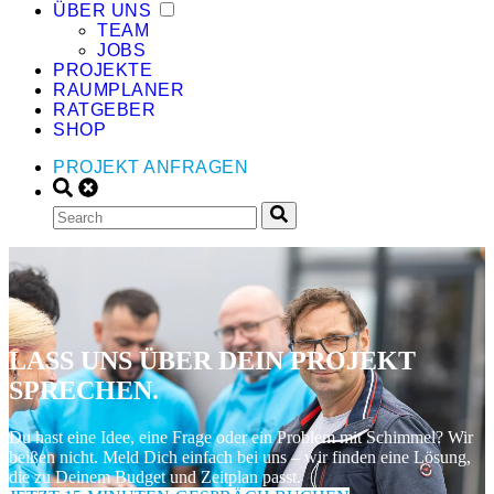
ÜBER UNS
TEAM
JOBS
PROJEKTE
RAUMPLANER
RATGEBER
SHOP
PROJEKT ANFRAGEN
LASS UNS ÜBER DEIN PROJEKT
SPRECHEN.
Du hast eine Idee, eine Frage oder ein Problem mit Schimmel? Wir
beißen nicht. Meld Dich einfach bei uns – wir finden eine Lösung,
die zu Deinem Budget und Zeitplan passt.